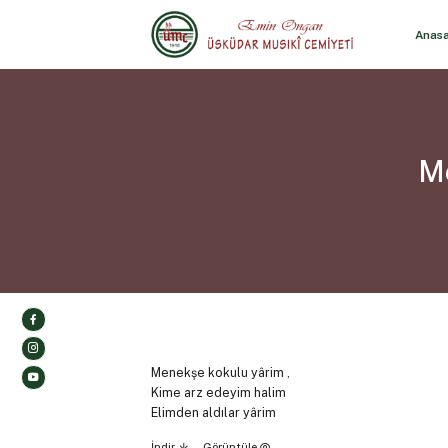
Anas
Me
Menekşe kokulu yârim ,
Kime arz edeyim halim
Elimden aldılar yârim
İndir
Görüntüle