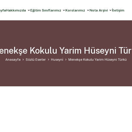
ayfa
Hakkımızda
Eğitim Sınıflarımız
Korolarımız
Nota Arşivi
İletişim
nekşe Kokulu Yarim Hüseyni Tü
Anasayfa
Sözlü Eserler
Huseyni̇
Menekşe Kokulu Yarim Hüseyni Türkü