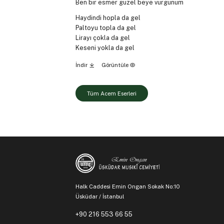
Ben bir esmer güzel beye vurgunum
Haydindi hopla da gel
Paltoyu topla da gel
Lirayı çokla da gel
Keseni yokla da gel
İndir
Görüntüle
Tüm Acem Eserleri
Halk Caddesi Emin Ongan Sokak No:10
Üsküdar / İstanbul
+90 216 553 66 55