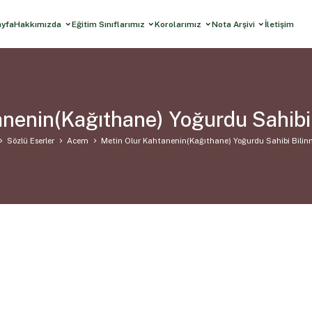
ayfa
Hakkımızda
Eğitim Sınıflarımız
Korolarımız
Nota Arşivi
İletişim
anenin(Kağıthane) Yoğurdu Sahibi
Sözlü Eserler
Acem
Metin Olur Kahtanenin(Kağıthane) Yoğurdu Sahibi Bili