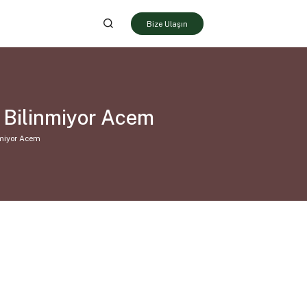
Bize Ulaşın
 Bilinmiyor Acem
nmiyor Acem