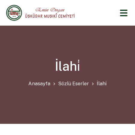
İlahi̇
Anasayfa
Sözlü Eserler
İlahi̇