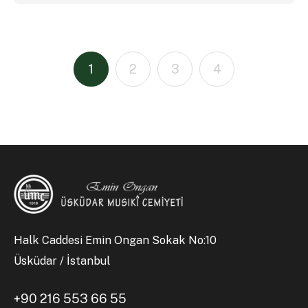
1
2
3
4
Halk Caddesi Emin Ongan Sokak No:10
Üsküdar / İstanbul
+90 216 553 66 55