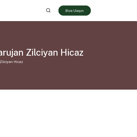
Bize Ulaşın
rujan Zilciyan Hicaz
Zilciyan Hicaz