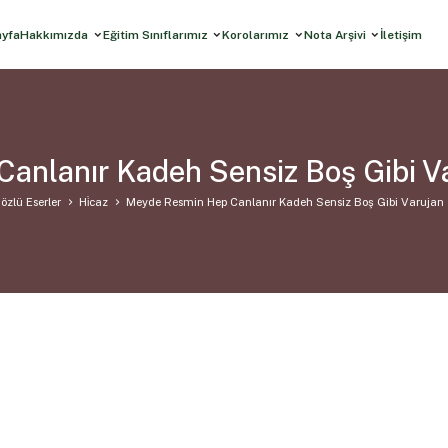
ayfa
Hakkımızda
Eğitim Sınıflarımız
Korolarımız
Nota Arşivi
İletişim
nlanır Kadeh Sensiz Boş Gibi Va
özlü Eserler
Hi̇caz
Meyde Resmin Hep Canlanır Kadeh Sensiz Boş Gibi Varujan 