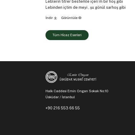
Leblerin titrer bestemle içeri’m bir hoş gibi
Lebinden içtim de meyi , şu gönül sarhoş gibi
İndir
Görüntüle
Tüm Hi̇caz Eserleri
Halk Caddesi Emin Ongan Sokak No:10
Üsküdar / İstanbul
+90 216 553 66 55