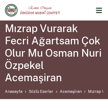
Mızrap Vurarak
Fecri Ağartsam Çok
Olur Mu Osman Nuri
Özpekel
Acemaşiran
Anasayfa
Sözlü Eserler
Acemaşi̇ran
Mızrap Vu