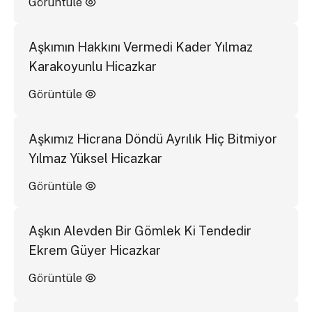
Görüntüle
Aşkımın Hakkını Vermedi Kader Yılmaz
Karakoyunlu Hicazkar
Görüntüle
Aşkımız Hicrana Döndü Ayrılık Hiç Bitmiyor
Yılmaz Yüksel Hicazkar
Görüntüle
Aşkın Alevden Bir Gömlek Ki Tendedir
Ekrem Güyer Hicazkar
Görüntüle