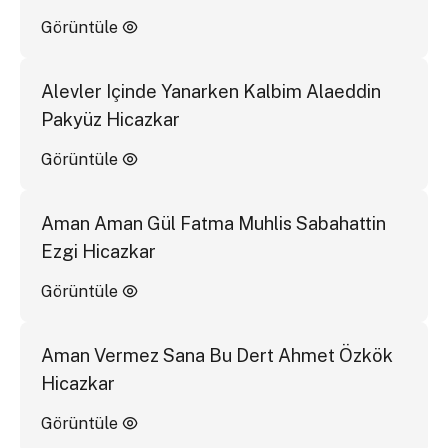
Görüntüle
Alevler Içinde Yanarken Kalbim Alaeddin
Pakyüz Hicazkar
Görüntüle
Aman Aman Gül Fatma Muhlis Sabahattin
Ezgi Hicazkar
Görüntüle
Aman Vermez Sana Bu Dert Ahmet Özkök
Hicazkar
Görüntüle