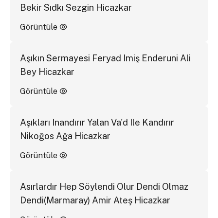
Bekir Sıdkı Sezgin Hicazkar
Görüntüle
Aşıkın Sermayesi Feryad Imiş Enderuni Ali
Bey Hicazkar
Görüntüle
Aşıkları Inandırır Yalan Va'd Ile Kandırır
Nikoğos Ağa Hicazkar
Görüntüle
Asırlardır Hep Söylendi Olur Dendi Olmaz
Dendi(Marmaray) Amir Ateş Hicazkar