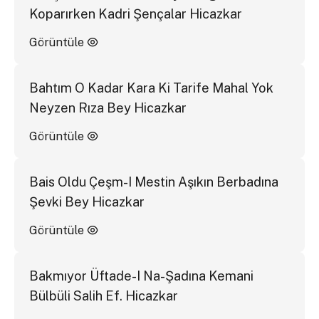
Koparırken Kadri Şençalar Hicazkar
Görüntüle
Bahtım O Kadar Kara Ki Tarife Mahal Yok
Neyzen Rıza Bey Hicazkar
Görüntüle
Bais Oldu Çeşm-I Mestin Aşıkın Berbadına
Şevki Bey Hicazkar
Görüntüle
Bakmıyor Üftade-I Na-Şadına Kemani
Bülbüli Salih Ef. Hicazkar