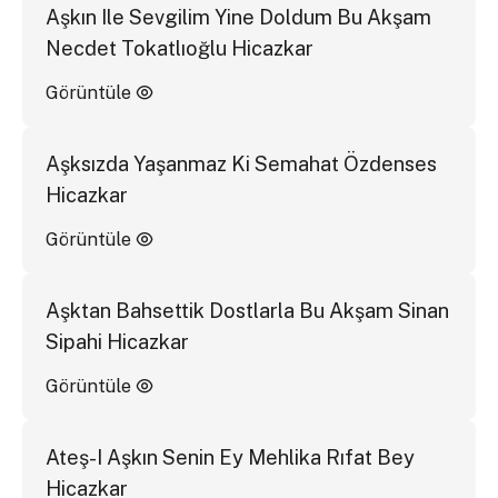
Aşkın Ile Sevgilim Yine Doldum Bu Akşam
Necdet Tokatlıoğlu Hicazkar
Görüntüle
Aşksızda Yaşanmaz Ki Semahat Özdenses
Hicazkar
Görüntüle
Aşktan Bahsettik Dostlarla Bu Akşam Sinan
Sipahi Hicazkar
Görüntüle
Ateş-I Aşkın Senin Ey Mehlika Rıfat Bey
Hicazkar