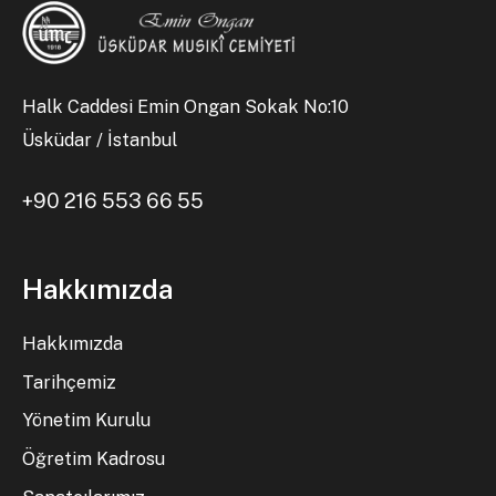
Halk Caddesi Emin Ongan Sokak No:10
Üsküdar / İstanbul
+90 216 553 66 55
Hakkımızda
Hakkımızda
Tarihçemiz
Yönetim Kurulu
Öğretim Kadrosu