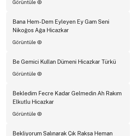
Görüntüle
Bana Hem-Dem Eyleyen Ey Gam Seni
Nikoğos Ağa Hicazkar
Görüntüle
Be Gemici Kullan Dümeni Hicazkar Türkü
Görüntüle
Bekledim Fecre Kadar Gelmedin Ah Rakım
Elkutlu Hicazkar
Görüntüle
Bekliyorum Salınarak Çık Raksa Heman