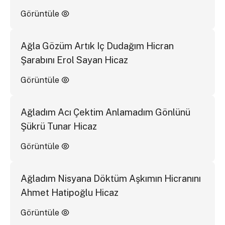
Görüntüle
Ağla Gözüm Artık Iç Dudağım Hicran
Şarabını Erol Sayan Hicaz
Görüntüle
Ağladım Acı Çektim Anlamadım Gönlünü
Şükrü Tunar Hicaz
Görüntüle
Ağladım Nisyana Döktüm Aşkımın Hicranını
Ahmet Hatipoğlu Hicaz
Görüntüle