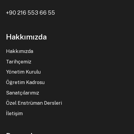
+90 216 553 66 55
Hakkımızda
Hakkımızda
Tarihçemiz
Yönetim Kurulu
Öğretim Kadrosu
Sanatçılarımız
Özel Enstrüman Dersleri
İletişim