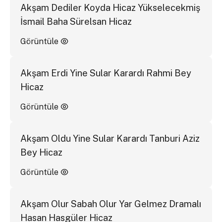
Akşam Dediler Koyda Hicaz Yükselecekmiş
İsmail Baha Sürelsan Hicaz
Görüntüle
Akşam Erdi Yine Sular Karardı Rahmi Bey
Hicaz
Görüntüle
Akşam Oldu Yine Sular Karardı Tanburi Aziz
Bey Hicaz
Görüntüle
Akşam Olur Sabah Olur Yar Gelmez Dramalı
Hasan Hasgüler Hicaz