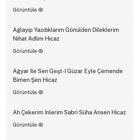
Görüntüle
Ağlayıp Yazdıklarım Gönülden Dileklerim
Nihat Adlim Hicaz
Görüntüle
Ağyar Ile Sen Geşt-I Güzar Eyle Çemende
Bimen Şen Hicaz
Görüntüle
Ah Çekerim Inlerim Sabri Süha Ansen Hicaz
Görüntüle