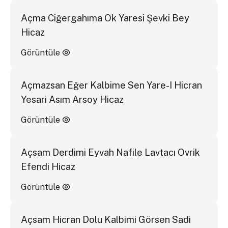
Açma Ciğergahıma Ok Yaresi Şevki Bey
Hicaz
Görüntüle
Açmazsan Eğer Kalbime Sen Yare-I Hicran
Yesari Asım Arsoy Hicaz
Görüntüle
Açsam Derdimi Eyvah Nafile Lavtacı Ovrik
Efendi Hicaz
Görüntüle
Açsam Hicran Dolu Kalbimi Görsen Sadi