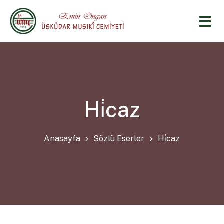
Hi̇caz
Anasayfa
Sözlü Eserler
Hi̇caz