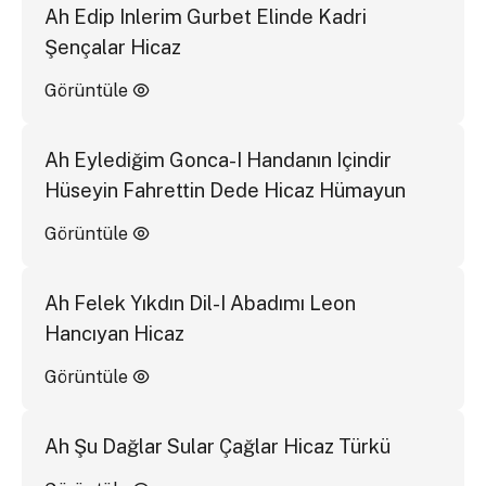
Ah Edip Inlerim Gurbet Elinde Kadri
Şençalar Hicaz
Görüntüle
Ah Eylediğim Gonca-I Handanın Içindir
Hüseyin Fahrettin Dede Hicaz Hümayun
Görüntüle
Ah Felek Yıkdın Dil-I Abadımı Leon
Hancıyan Hicaz
Görüntüle
Ah Şu Dağlar Sular Çağlar Hicaz Türkü