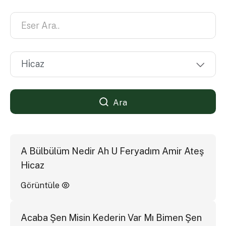
Ara
A Bülbülüm Nedir Ah U Feryadım Amir Ateş
Hicaz
Görüntüle
Acaba Şen Misin Kederin Var Mı Bimen Şen