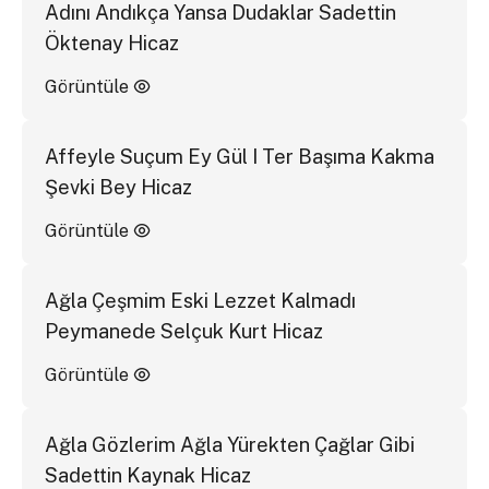
Adını Andıkça Yansa Dudaklar Sadettin
Öktenay Hicaz
Görüntüle
Affeyle Suçum Ey Gül I Ter Başıma Kakma
Şevki Bey Hicaz
Görüntüle
Ağla Çeşmim Eski Lezzet Kalmadı
Peymanede Selçuk Kurt Hicaz
Görüntüle
Ağla Gözlerim Ağla Yürekten Çağlar Gibi
Sadettin Kaynak Hicaz