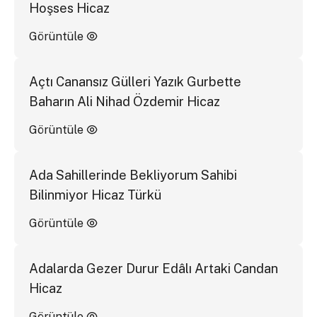
Hoşses Hicaz
Görüntüle
Açtı Canansız Gülleri Yazık Gurbette
Baharın Ali Nihad Özdemir Hicaz
Görüntüle
Ada Sahillerinde Bekliyorum Sahibi
Bilinmiyor Hicaz Türkü
Görüntüle
Adalarda Gezer Durur Edâlı Artaki Candan
Hicaz
Görüntüle