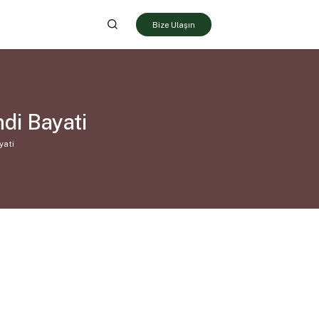
Bize Ulaşın
di Bayati
yati