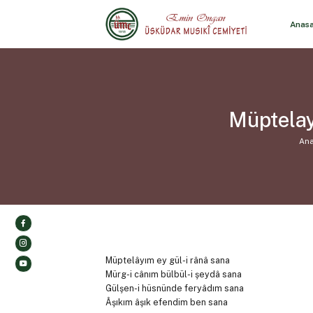
Anas
Müptelay
Ana
Müptelâyım ey gül-i rânâ sana
Mürg-i cânım bülbül-i şeydâ sana
Gülşen-i hüsnünde feryâdım sana
Âşıkım âşık efendim ben sana