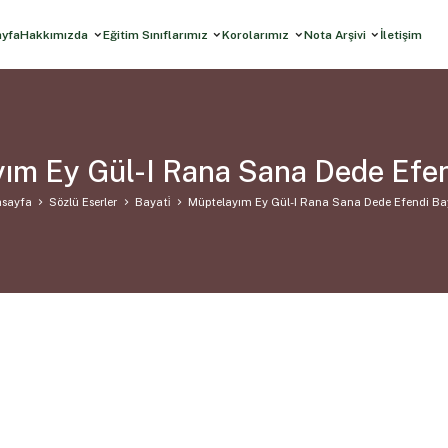
ayfa
Hakkımızda
Eğitim Sınıflarımız
Korolarımız
Nota Arşivi
İletişim
ım Ey Gül-I Rana Sana Dede Efen
sayfa
Sözlü Eserler
Bayati̇
Müptelayım Ey Gül-I Rana Sana Dede Efendi Ba