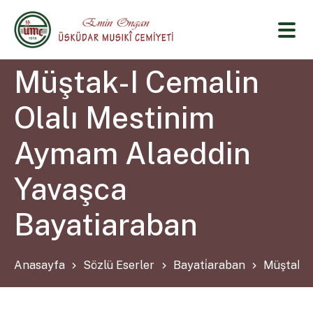
Müştak-I Cemalin
Olalı Mestinim
Aymam Alaeddin
Yavaşca
Bayatiaraban
Anasayfa
Sözlü Eserler
Bayati̇araban
Müştak-I