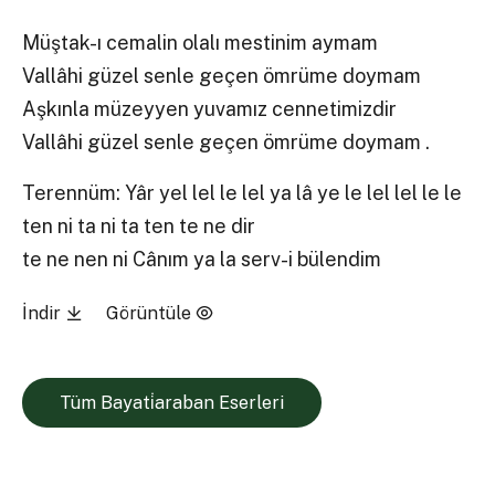
Müştak-ı cemalin olalı mestinim aymam
Vallâhi güzel senle geçen ömrüme doymam
Aşkınla müzeyyen yuvamız cennetimizdir
Vallâhi güzel senle geçen ömrüme doymam .
Terennüm: Yâr yel lel le lel ya lâ ye le lel lel le le
ten ni ta ni ta ten te ne dir
te ne nen ni Cânım ya la serv-i bülendim
İndir
Görüntüle
Tüm Bayati̇araban Eserleri