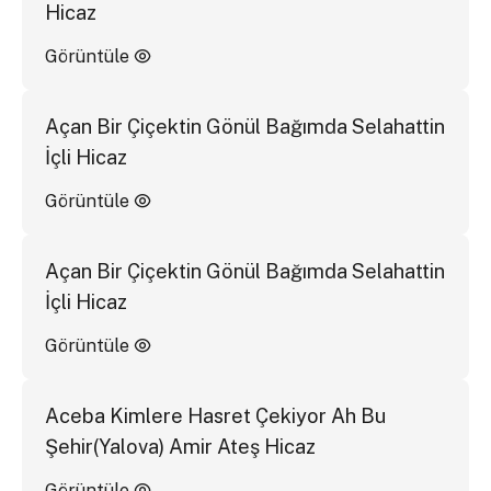
Hicaz
Görüntüle
Açan Bir Çiçektin Gönül Bağımda Selahattin
İçli Hicaz
Görüntüle
Açan Bir Çiçektin Gönül Bağımda Selahattin
İçli Hicaz
Görüntüle
Aceba Kimlere Hasret Çekiyor Ah Bu
Şehir(Yalova) Amir Ateş Hicaz
Görüntüle