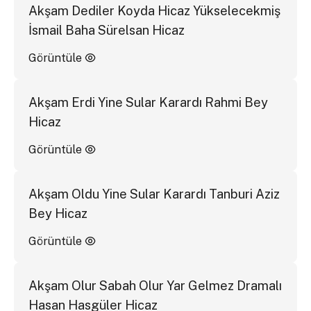
Akşam Dediler Koyda Hicaz Yükselecekmiş
İsmail Baha Sürelsan Hicaz
Görüntüle
Akşam Erdi Yine Sular Karardı Rahmi Bey
Hicaz
Görüntüle
Akşam Oldu Yine Sular Karardı Tanburi Aziz
Bey Hicaz
Görüntüle
Akşam Olur Sabah Olur Yar Gelmez Dramalı
Hasan Hasgüler Hicaz