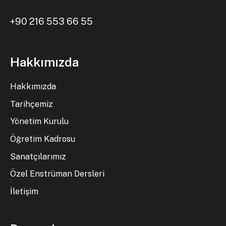
+90 216 553 66 55
Hakkımızda
Hakkımızda
Tarihçemiz
Yönetim Kurulu
Öğretim Kadrosu
Sanatçılarımız
Özel Enstrüman Dersleri
İletişim