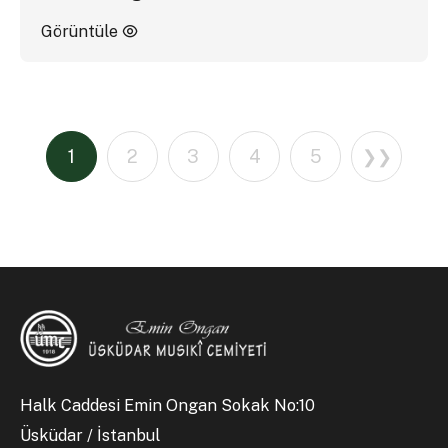
Görüntüle
1
2
3
4
5
❯❯
Halk Caddesi Emin Ongan Sokak No:10
Üsküdar / İstanbul