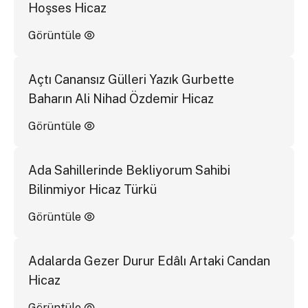
Hoşses Hicaz
Görüntüle
Açtı Canansız Gülleri Yazık Gurbette
Baharın Ali Nihad Özdemir Hicaz
Görüntüle
Ada Sahillerinde Bekliyorum Sahibi
Bilinmiyor Hicaz Türkü
Görüntüle
Adalarda Gezer Durur Edâlı Artaki Candan
Hicaz
Görüntüle