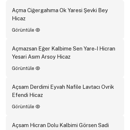
Açma Ciğergahıma Ok Yaresi Şevki Bey
Hicaz
Görüntüle
Açmazsan Eğer Kalbime Sen Yare-I Hicran
Yesari Asım Arsoy Hicaz
Görüntüle
Açsam Derdimi Eyvah Nafile Lavtacı Ovrik
Efendi Hicaz
Görüntüle
Açsam Hicran Dolu Kalbimi Görsen Sadi