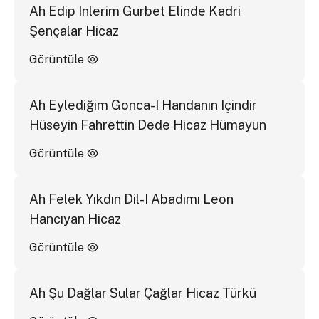
Ah Edip Inlerim Gurbet Elinde Kadri
Şençalar Hicaz
Görüntüle
Ah Eylediğim Gonca-I Handanın Içindir
Hüseyin Fahrettin Dede Hicaz Hümayun
Görüntüle
Ah Felek Yıkdın Dil-I Abadımı Leon
Hancıyan Hicaz
Görüntüle
Ah Şu Dağlar Sular Çağlar Hicaz Türkü