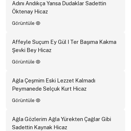
Adını Andıkça Yansa Dudaklar Sadettin
Öktenay Hicaz
Görüntüle
Affeyle Suçum Ey Gül I Ter Başıma Kakma
Şevki Bey Hicaz
Görüntüle
Ağla Çeşmim Eski Lezzet Kalmadı
Peymanede Selçuk Kurt Hicaz
Görüntüle
Ağla Gözlerim Ağla Yürekten Çağlar Gibi
Sadettin Kaynak Hicaz