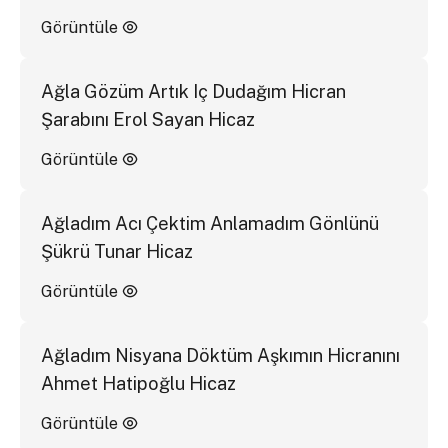
Görüntüle
Ağla Gözüm Artık Iç Dudağım Hicran
Şarabını Erol Sayan Hicaz
Görüntüle
Ağladım Acı Çektim Anlamadım Gönlünü
Şükrü Tunar Hicaz
Görüntüle
Ağladım Nisyana Döktüm Aşkımın Hicranını
Ahmet Hatipoğlu Hicaz
Görüntüle