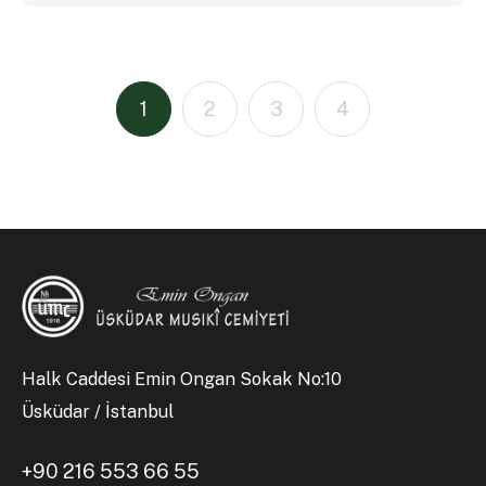
1
2
3
4
Halk Caddesi Emin Ongan Sokak No:10
Üsküdar / İstanbul
+90 216 553 66 55