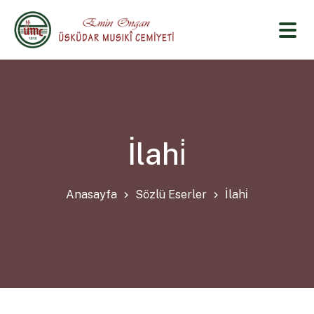
İlahi̇
Anasayfa
Sözlü Eserler
İlahi̇