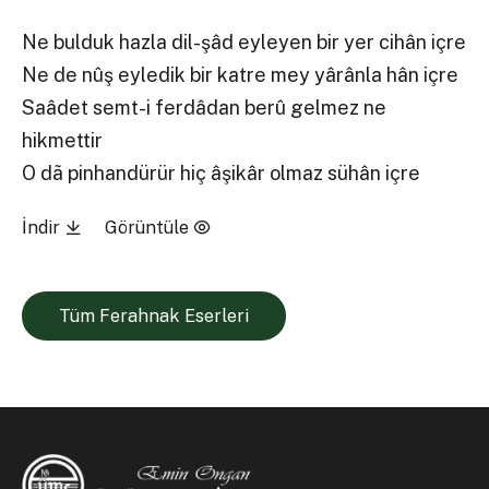
Ne bulduk hazla dil-şâd eyleyen bir yer cihân içre
Ne de nûş eyledik bir katre mey yârânla hân içre
Saâdet semt-i ferdâdan berû gelmez ne
hikmettir
O dã pinhandürür hiç âşikâr olmaz sühân içre
İndir
Görüntüle
Tüm Ferahnak Eserleri