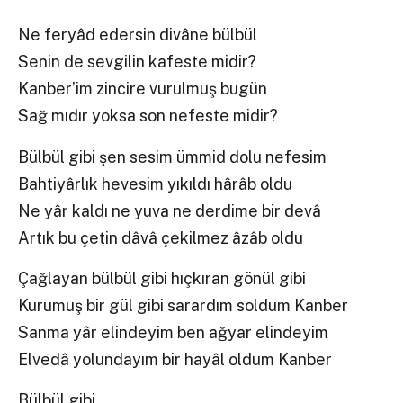
Ne feryâd edersin divâne bülbül
Senin de sevgilin kafeste midir?
Kanber’im zincire vurulmuş bugün
Sağ mıdır yoksa son nefeste midir?
Bülbül gibi şen sesim ümmid dolu nefesim
Bahtiyârlık hevesim yıkıldı hârâb oldu
Ne yâr kaldı ne yuva ne derdime bir devâ
Artık bu çetin dâvâ çekilmez âzâb oldu
Çağlayan bülbül gibi hıçkıran gönül gibi
Kurumuş bir gül gibi sarardım soldum Kanber
Sanma yâr elindeyim ben ağyar elindeyim
Elvedâ yolundayım bir hayâl oldum Kanber
Bülbül gibi….