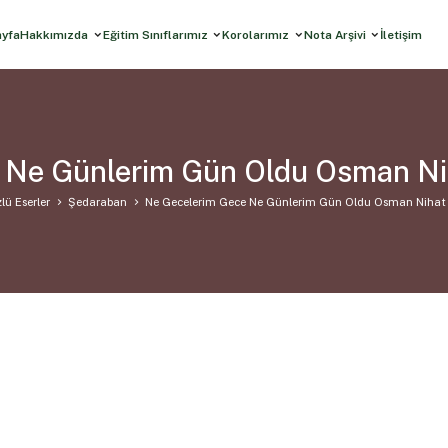
ayfa
Hakkımızda
Eğitim Sınıflarımız
Korolarımız
Nota Arşivi
İletişim
 Ne Günlerim Gün Oldu Osman Ni
lü Eserler
Şedaraban
Ne Gecelerim Gece Ne Günlerim Gün Oldu Osman Nihat