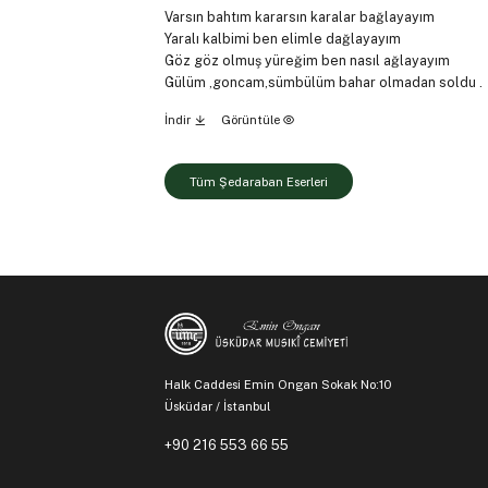
Varsın bahtım kararsın karalar bağlayayım
Yaralı kalbimi ben elimle dağlayayım
Göz göz olmuş yüreğim ben nasıl ağlayayım
Gülüm ,goncam,sümbülüm bahar olmadan soldu .
İndir
Görüntüle
Tüm Şedaraban Eserleri
Halk Caddesi Emin Ongan Sokak No:10
Üsküdar / İstanbul
+90 216 553 66 55