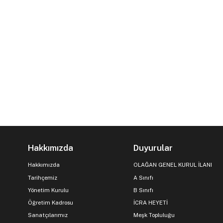
Hakkımızda
Duyurular
Hakkımızda
OLAĞAN GENEL KURUL İLANI
Tarihçemiz
A Sınıfı
Yönetim Kurulu
B Sınıfı
Öğretim Kadrosu
İCRA HEYETİ
Sanatçılarımız
Meşk Topluluğu