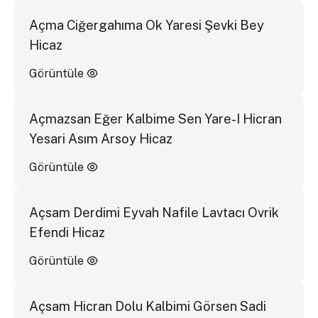
Açma Ciğergahıma Ok Yaresi Şevki Bey
Hicaz
Görüntüle
Açmazsan Eğer Kalbime Sen Yare-I Hicran
Yesari Asım Arsoy Hicaz
Görüntüle
Açsam Derdimi Eyvah Nafile Lavtacı Ovrik
Efendi Hicaz
Görüntüle
Açsam Hicran Dolu Kalbimi Görsen Sadi