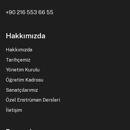
+90 216 553 66 55
Hakkımızda
Hakkımızda
Tarihçemiz
Yönetim Kurulu
Öğretim Kadrosu
Sanatçılarımız
Özel Enstrüman Dersleri
İletişim