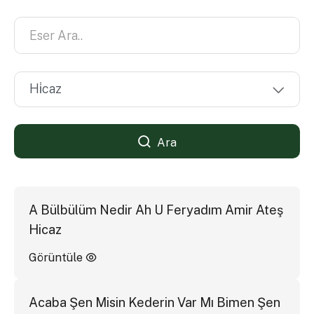
Ara
A Bülbülüm Nedir Ah U Feryadım Amir Ateş
Hicaz
Görüntüle
Acaba Şen Misin Kederin Var Mı Bimen Şen