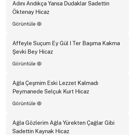
Adını Andıkça Yansa Dudaklar Sadettin
Öktenay Hicaz
Görüntüle
Affeyle Suçum Ey Gül I Ter Başıma Kakma
Şevki Bey Hicaz
Görüntüle
Ağla Çeşmim Eski Lezzet Kalmadı
Peymanede Selçuk Kurt Hicaz
Görüntüle
Ağla Gözlerim Ağla Yürekten Çağlar Gibi
Sadettin Kaynak Hicaz