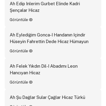
Ah Edip Inlerim Gurbet Elinde Kadri
Şençalar Hicaz
Görüntüle
Ah Eylediğim Gonca-I Handanın Içindir
Hüseyin Fahrettin Dede Hicaz Hümayun
Görüntüle
Ah Felek Yıkdın Dil-I Abadımı Leon
Hancıyan Hicaz
Görüntüle
Ah Şu Dağlar Sular Çağlar Hicaz Türkü