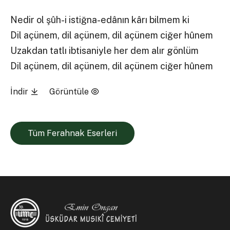
Nedir ol şûh-i istiğna-edânın kârı bilmem ki
Dil açünem, dil açünem, dil açünem ciğer hûnem
Uzakdan tatlı ibtisaniyle her dem alır gönlüm
Dil açünem, dil açünem, dil açünem ciğer hûnem
İndir
Görüntüle
Tüm Ferahnak Eserleri