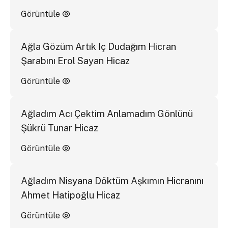
Görüntüle
Ağla Gözüm Artık Iç Dudağım Hicran
Şarabını Erol Sayan Hicaz
Görüntüle
Ağladım Acı Çektim Anlamadım Gönlünü
Şükrü Tunar Hicaz
Görüntüle
Ağladım Nisyana Döktüm Aşkımın Hicranını
Ahmet Hatipoğlu Hicaz
Görüntüle