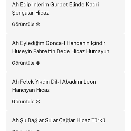
Ah Edip Inlerim Gurbet Elinde Kadri
Şençalar Hicaz
Görüntüle
Ah Eylediğim Gonca-I Handanın Içindir
Hüseyin Fahrettin Dede Hicaz Hümayun
Görüntüle
Ah Felek Yıkdın Dil-I Abadımı Leon
Hancıyan Hicaz
Görüntüle
Ah Şu Dağlar Sular Çağlar Hicaz Türkü