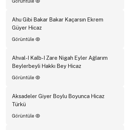
Görüntüle
Ahu Gibi Bakar Bakar Kaçarsın Ekrem
Güyer Hicaz
Görüntüle
Ahval-I Kalb-I Zare Nigah Eyler Ağlarım
Beylerbeyli Hakkı Bey Hicaz
Görüntüle
Aksadeler Giyer Boylu Boyunca Hicaz
Türkü
Görüntüle