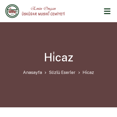
Hi̇caz
Anasayfa
Sözlü Eserler
Hi̇caz