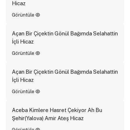
Hicaz
Görüntüle
Açan Bir Çiçektin Gönül Bağımda Selahattin
İçli Hicaz
Görüntüle
Açan Bir Çiçektin Gönül Bağımda Selahattin
İçli Hicaz
Görüntüle
Aceba Kimlere Hasret Çekiyor Ah Bu
Şehir(Yalova) Amir Ateş Hicaz
Görüntüle