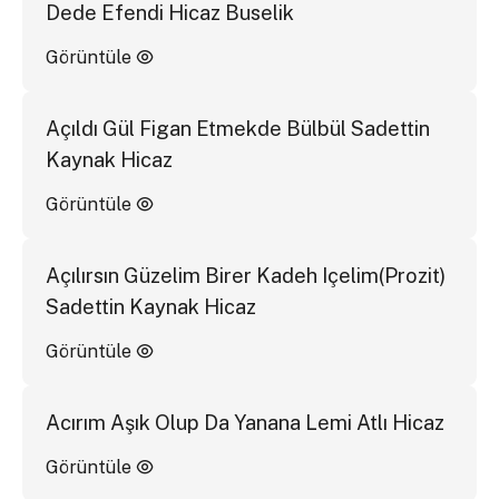
Dede Efendi Hicaz Buselik
Görüntüle
Açıldı Gül Figan Etmekde Bülbül Sadettin
Kaynak Hicaz
Görüntüle
Açılırsın Güzelim Birer Kadeh Içelim(Prozit)
Sadettin Kaynak Hicaz
Görüntüle
Acırım Aşık Olup Da Yanana Lemi Atlı Hicaz
Görüntüle