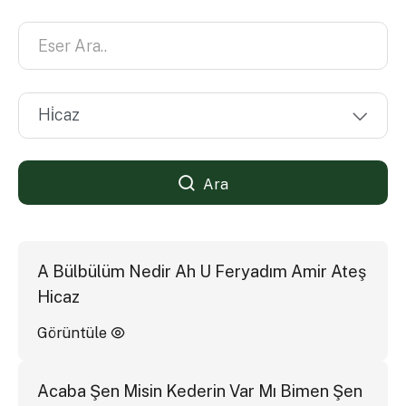
Ara
A Bülbülüm Nedir Ah U Feryadım Amir Ateş
Hicaz
Görüntüle
Acaba Şen Misin Kederin Var Mı Bimen Şen