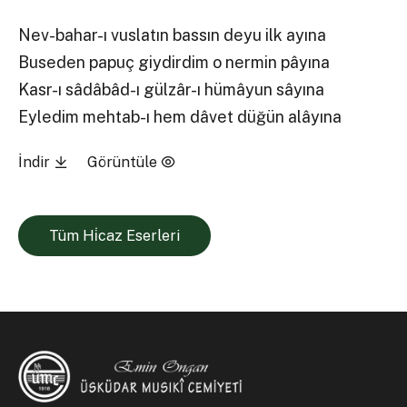
Nev-bahar-ı vuslatın bassın deyu ilk ayına
Buseden papuç giydirdim o nermin pâyına
Kasr-ı sâdâbâd-ı gülzâr-ı hümâyun sâyına
Eyledim mehtab-ı hem dâvet düğün alâyına
İndir
Görüntüle
Tüm Hi̇caz Eserleri