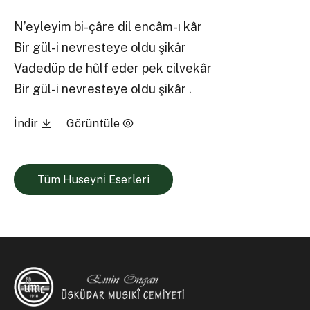
N’eyleyim bi-çâre dil encâm-ı kâr
Bir gül-i nevresteye oldu şikâr
Vadedüp de hûlf eder pek cilvekâr
Bir gül-i nevresteye oldu şikâr .
İndir
Görüntüle
Tüm Huseyni̇ Eserleri