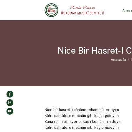
Anas
Nice Bir Hasret-I
Anasayfa
Nice bir hasret-i cânâne tehammül edeyim
Kûh-i sahrâlere mecnûn gibi kaçıp gideyim
Bana rahm etmiyor ol kaş-ı kemânım nideyim
Kûh-i sahrâlere mecnûn gibi kaçıp gideyim