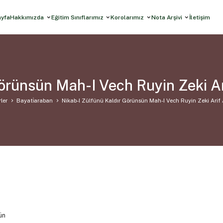
ayfa
Hakkımızda
Eğitim Sınıflarımız
Korolarımız
Nota Arşivi
İletişim
Görünsün Mah-I Vech Ruyin Zeki Ar
ler
Bayati̇araban
Nikab-I Zülfünü Kaldır Görünsün Mah-I Vech Ruyin Zeki Arif
ün