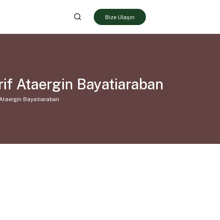
Bize Ulaşın
if Ataergin Bayatiaraban
 Ataergin Bayatiaraban