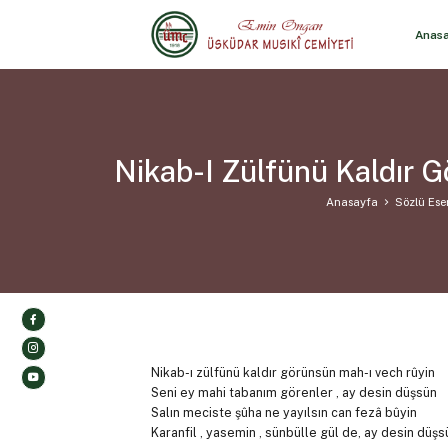
Anas
Nikab-I Zülfünü Kaldır 
Anasayfa
Sözlü Eser
Nikab-ı zülfünü kaldır görünsün mah-ı vech rûyin
Seni ey mahi tabanım görenler , ay desin düşsün
Salın meciste şûha ne yayılsın can fezâ bûyin
Karanfil , yasemin , sünbülle gül de, ay desin düşs