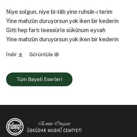
Niye solgun, niye bî-tâb yine ruhsâr-ı terim
Yine mahzûn duruyorsun yok iken bir kederin
Gitti hep fartı teessürle sükûnum eyvah
Yine mahzûn duruyorsun yok iken bir kederin
İndir
Görüntüle
Tüm Bayati̇ Eserleri