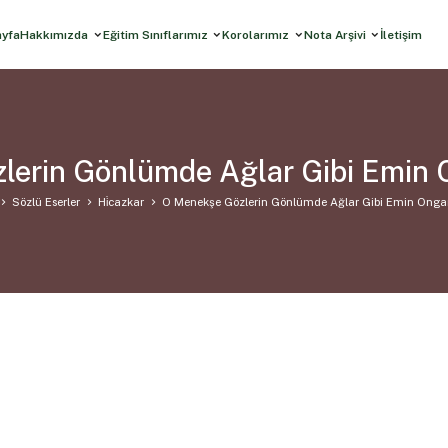
ayfa
Hakkımızda
Eğitim Sınıflarımız
Korolarımız
Nota Arşivi
İletişim
lerin Gönlümde Ağlar Gibi Emin 
Sözlü Eserler
Hi̇cazkar
O Menekşe Gözlerin Gönlümde Ağlar Gibi Emin Onga