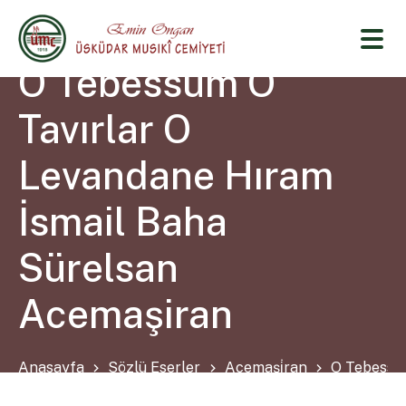
O Tebessüm O
Tavırlar O
Levandane Hıram
İsmail Baha
Sürelsan
Acemaşiran
Anasayfa
Sözlü Eserler
Acemaşi̇ran
O Tebessüm