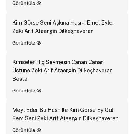
Görüntüle
Kim Görse Seni Aşkına Hasr-I Emel Eyler
Zeki Arif Ataergin Dilkeşhaveran
Görüntüle
Kimseler Hiç Sevmesin Canan Canan
Üstüne Zeki Arif Ataergin Dilkeşhaveran
Beste
Görüntüle
Meyl Eder Bu Hüsn Ile Kim Görse Ey Gül
Fem Seni Zeki Arif Ataergin Dilkeşhaveran
Görüntüle