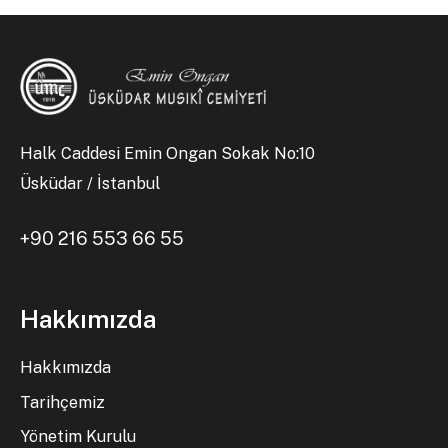
Halk Caddesi Emin Ongan Sokak No:10
Üsküdar / İstanbul
+90 216 553 66 55
Hakkımızda
Hakkımızda
Tarihçemiz
Yönetim Kurulu