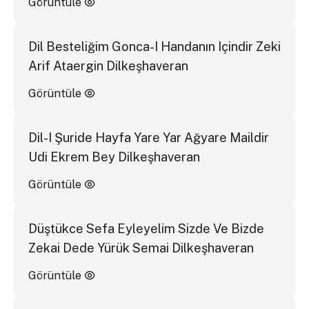
Görüntüle
Dil Besteliğim Gonca-I Handanın Içindir Zeki
Arif Ataergin Dilkeşhaveran
Görüntüle
Dil-I Şuride Hayfa Yare Yar Ağyare Maildir
Udi Ekrem Bey Dilkeşhaveran
Görüntüle
Düştükce Sefa Eyleyelim Sizde Ve Bizde
Zekai Dede Yürük Semai Dilkeşhaveran
Görüntüle