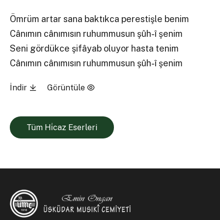
Ömrüm artar sana baktıkca perestişle benim
Cânımın cânımısın ruhummusun şûh-î şenim
Seni gördükce şifâyab oluyor hasta tenim
Cânımın cânımısın ruhummusun şûh-î şenim
İndir
Görüntüle
Tüm Hi̇caz Eserleri