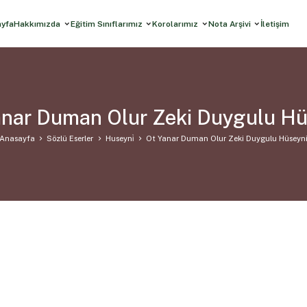
ayfa
Hakkımızda
Eğitim Sınıflarımız
Korolarımız
Nota Arşivi
İletişim
anar Duman Olur Zeki Duygulu Hü
Anasayfa
Sözlü Eserler
Huseyni̇
Ot Yanar Duman Olur Zeki Duygulu Hüseyn