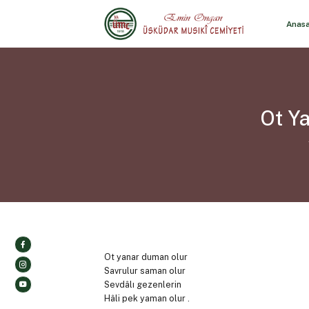
Anas
Ot Y
Ot yanar duman olur
Savrulur saman olur
Sevdâlı gezenlerin
Hâli pek yaman olur .