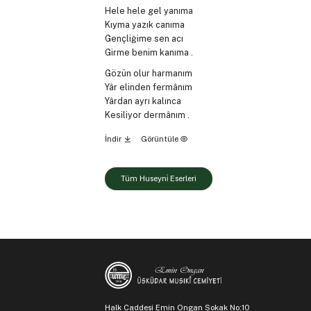
Hele hele gel yanıma
Kıyma yazık canıma
Gençliğime sen acı
Girme benim kanıma .
Gözün olur harmanım
Yâr elinden fermânım
Yârdan ayrı kalınca
Kesiliyor dermânım .
İndir
Görüntüle
Tüm Huseyni̇ Eserleri
Halk Caddesi Emin Ongan Sokak No:10