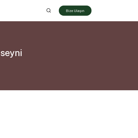
Bize Ulaşın
seyni
i