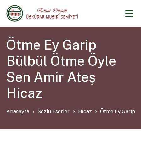
Ötme Ey Garip
Bülbül Ötme Öyle
Sen Amir Ateş
Hicaz
Anasayfa
Sözlü Eserler
Hi̇caz
Ötme Ey Garip B