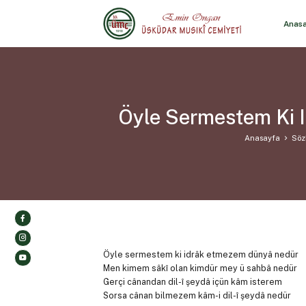
Anas
Öyle Sermestem Ki 
Anasayfa
Sözl
Öyle sermestem ki idrâk etmezem dünyâ nedür
Men kimem sâkî olan kimdür mey ü sahbâ nedür
Gerçi cânandan dil-î şeydâ içün kâm isterem
Sorsa cânan bilmezem kâm-i dil-î şeydâ nedür