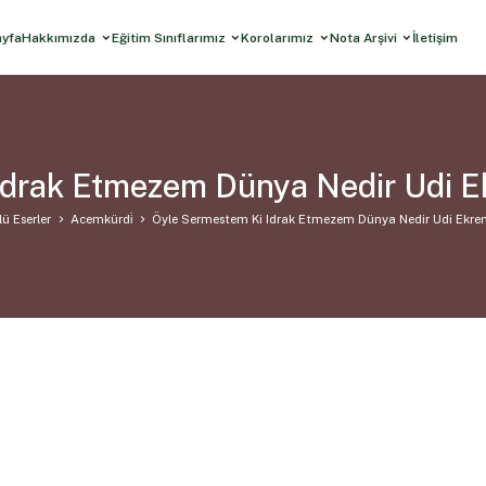
ayfa
Hakkımızda
Eğitim Sınıflarımız
Korolarımız
Nota Arşivi
İletişim
Idrak Etmezem Dünya Nedir Udi 
ü Eserler
Acemkürdi̇
Öyle Sermestem Ki Idrak Etmezem Dünya Nedir Udi Ekr