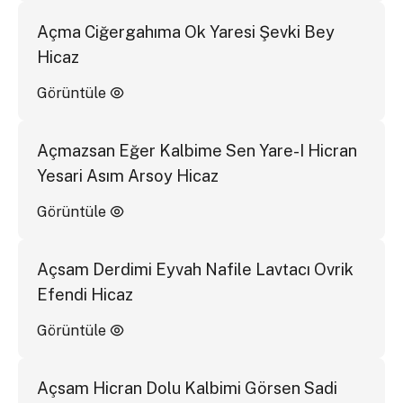
Açma Ciğergahıma Ok Yaresi Şevki Bey
Hicaz
Görüntüle
Açmazsan Eğer Kalbime Sen Yare-I Hicran
Yesari Asım Arsoy Hicaz
Görüntüle
Açsam Derdimi Eyvah Nafile Lavtacı Ovrik
Efendi Hicaz
Görüntüle
Açsam Hicran Dolu Kalbimi Görsen Sadi