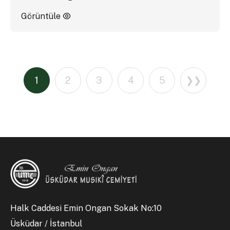
Görüntüle
1
2
3
4
5
❯❯
Halk Caddesi Emin Ongan Sokak No:10
Üsküdar / İstanbul