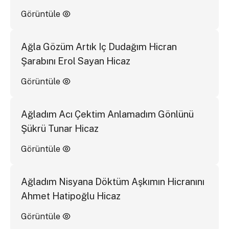
Görüntüle
Ağla Gözüm Artık Iç Dudağım Hicran
Şarabını Erol Sayan Hicaz
Görüntüle
Ağladım Acı Çektim Anlamadım Gönlünü
Şükrü Tunar Hicaz
Görüntüle
Ağladım Nisyana Döktüm Aşkımın Hicranını
Ahmet Hatipoğlu Hicaz
Görüntüle