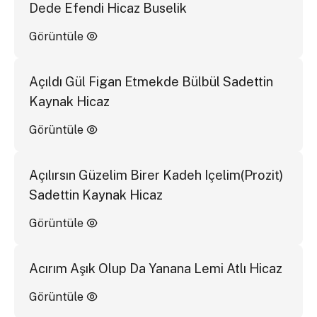
Dede Efendi Hicaz Buselik
Görüntüle
Açıldı Gül Figan Etmekde Bülbül Sadettin
Kaynak Hicaz
Görüntüle
Açılırsın Güzelim Birer Kadeh Içelim(Prozit)
Sadettin Kaynak Hicaz
Görüntüle
Acırım Aşık Olup Da Yanana Lemi Atlı Hicaz
Görüntüle