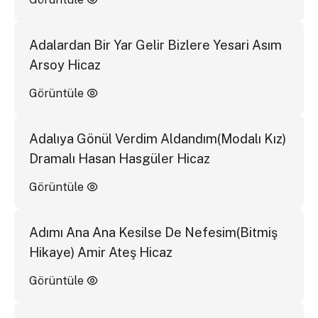
Adalardan Bir Yar Gelir Bizlere Yesari Asım
Arsoy Hicaz
Görüntüle
Adalıya Gönül Verdim Aldandım(Modalı Kız)
Dramalı Hasan Hasgüler Hicaz
Görüntüle
Adımı Ana Ana Kesilse De Nefesim(Bitmiş
Hikaye) Amir Ateş Hicaz
Görüntüle