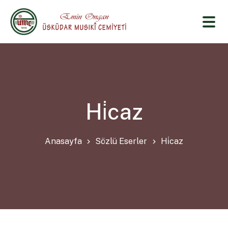
Hi̇caz
Anasayfa
Sözlü Eserler
Hi̇caz