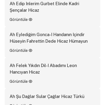
Ah Edip Inlerim Gurbet Elinde Kadri
Şençalar Hicaz
Görüntüle
Ah Eylediğim Gonca-I Handanın Içindir
Hüseyin Fahrettin Dede Hicaz Hümayun
Görüntüle
Ah Felek Yıkdın Dil-I Abadımı Leon
Hancıyan Hicaz
Görüntüle
Ah Şu Dağlar Sular Çağlar Hicaz Türkü