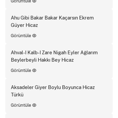
Görüntüle
Ahu Gibi Bakar Bakar Kaçarsın Ekrem
Güyer Hicaz
Görüntüle
Ahval-I Kalb-I Zare Nigah Eyler Ağlarım
Beylerbeyli Hakkı Bey Hicaz
Görüntüle
Aksadeler Giyer Boylu Boyunca Hicaz
Türkü
Görüntüle