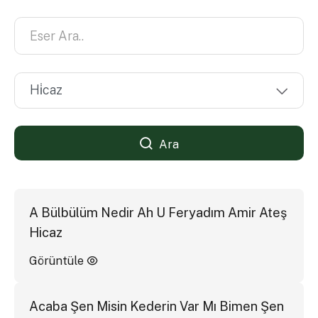
Ara
A Bülbülüm Nedir Ah U Feryadım Amir Ateş
Hicaz
Görüntüle
Acaba Şen Misin Kederin Var Mı Bimen Şen