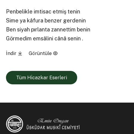
Penbelikle imtisac etmiş tenin
Sime ya kâfura benzer gerdenin
Ben siyah pırlanta zannettim benin
Görmedim emsâlini cânâ senin .
İndir
Görüntüle
Tüm Hi̇cazkar Eserleri