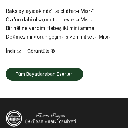
Raks’eyleyicek nãz’ ile ol ãfet-i Mısr-î
Özr’ün dahi olsa,unutur devlet-î Mısr-î
Bir hãline verdim Habeş iklimini amma
Değmez mi görün çeşm-i sîyeh milket-i Mısr-î
İndir
Görüntüle
Tüm Bayati̇araban Eserleri