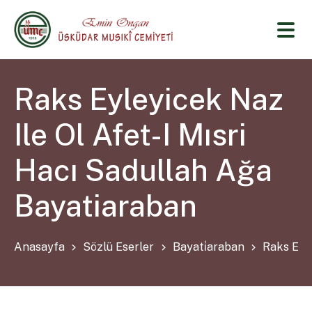
Raks Eyleyicek Naz
Ile Ol Afet-I Mısri
Hacı Sadullah Ağa
Bayatiaraban
Anasayfa
Sözlü Eserler
Bayati̇araban
Raks Eyle