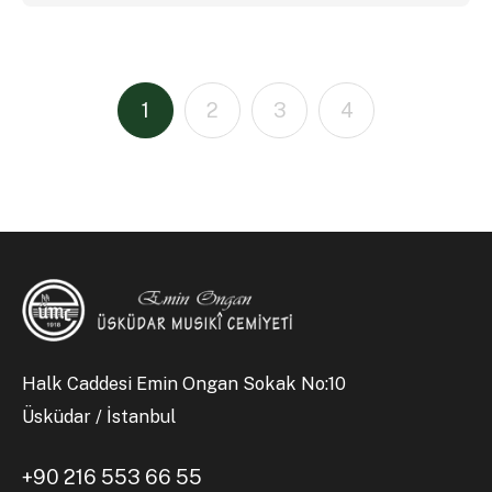
1
2
3
4
Halk Caddesi Emin Ongan Sokak No:10
Üsküdar / İstanbul
+90 216 553 66 55