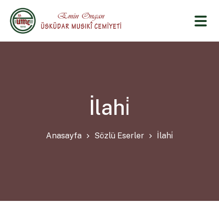
İlahi̇
Anasayfa
Sözlü Eserler
İlahi̇