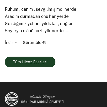
Rûhum , cânım , sevgilim şimdi nerde
Aradım durmadan onu her yerde
Gezdiğimiz yollar , yıldızlar , dağlar
Söyleyin o âhû nazlı yâr nerde ….
İndir
Görüntüle
Tüm Hi̇caz Eserleri