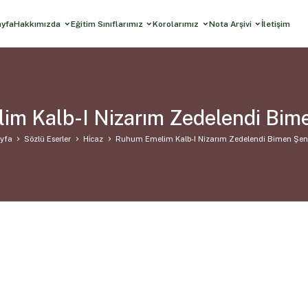
ayfa
Hakkımızda
Eğitim Sınıflarımız
Korolarımız
Nota Arşivi
İletişim
m Kalb-I Nizarım Zedelendi Bim
yfa
Sözlü Eserler
Hi̇caz
Ruhum Emelim Kalb-I Nizarım Zedelendi Bimen Şen