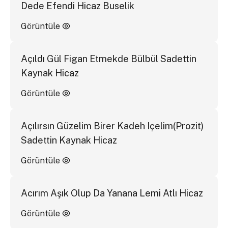
Dede Efendi Hicaz Buselik
Görüntüle
Açıldı Gül Figan Etmekde Bülbül Sadettin
Kaynak Hicaz
Görüntüle
Açılırsın Güzelim Birer Kadeh Içelim(Prozit)
Sadettin Kaynak Hicaz
Görüntüle
Acırım Aşık Olup Da Yanana Lemi Atlı Hicaz
Görüntüle