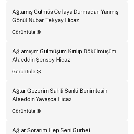
Ağlamış Gülmüş Cefaya Durmadan Yanmış
Gönül Nubar Tekyay Hicaz
Görüntüle
Ağlamışım Gülmüşüm Kırılıp Dökülmüşüm
Alaeddin Şensoy Hicaz
Görüntüle
Ağlar Gezerim Sahili Sanki Benimlesin
Alaeddin Yavaşca Hicaz
Görüntüle
Ağlar Sorarım Hep Seni Gurbet