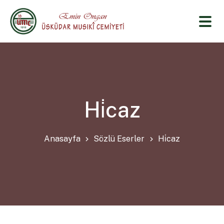
Hi̇caz
Anasayfa
Sözlü Eserler
Hi̇caz