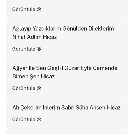
Görüntüle
Ağlayıp Yazdıklarım Gönülden Dileklerim
Nihat Adlim Hicaz
Görüntüle
Ağyar Ile Sen Geşt-I Güzar Eyle Çemende
Bimen Şen Hicaz
Görüntüle
Ah Çekerim Inlerim Sabri Süha Ansen Hicaz
Görüntüle