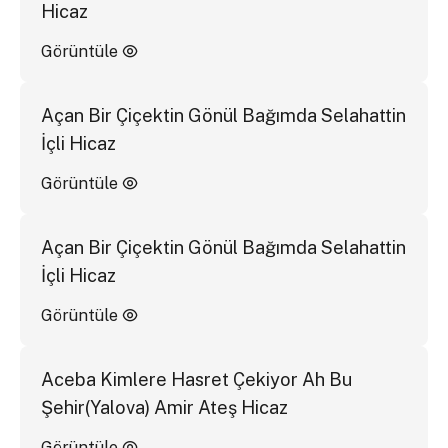
Hicaz
Görüntüle
Açan Bir Çiçektin Gönül Bağımda Selahattin
İçli Hicaz
Görüntüle
Açan Bir Çiçektin Gönül Bağımda Selahattin
İçli Hicaz
Görüntüle
Aceba Kimlere Hasret Çekiyor Ah Bu
Şehir(Yalova) Amir Ateş Hicaz
Görüntüle