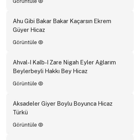
Görüntüle
Ahu Gibi Bakar Bakar Kaçarsın Ekrem
Güyer Hicaz
Görüntüle
Ahval-I Kalb-I Zare Nigah Eyler Ağlarım
Beylerbeyli Hakkı Bey Hicaz
Görüntüle
Aksadeler Giyer Boylu Boyunca Hicaz
Türkü
Görüntüle