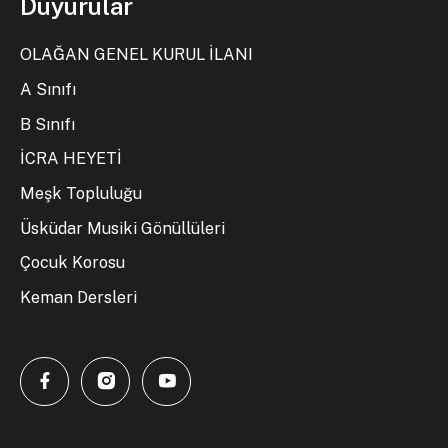
Duyurular
OLAĞAN GENEL KURUL İLANI
A Sınıfı
B Sınıfı
İCRA HEYETİ
Meşk Topluluğu
Üsküdar Musiki Gönüllüleri
Çocuk Korosu
Keman Dersleri