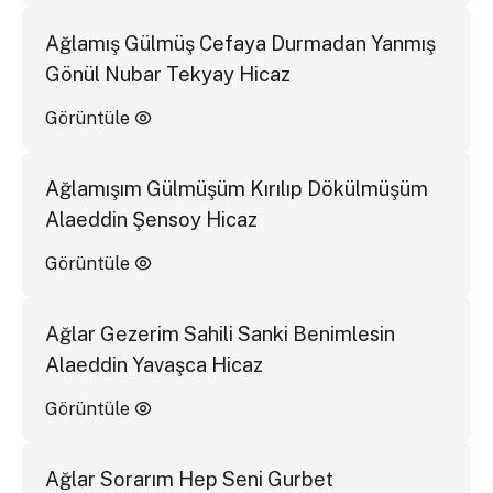
Ağlamış Gülmüş Cefaya Durmadan Yanmış
Gönül Nubar Tekyay Hicaz
Görüntüle
Ağlamışım Gülmüşüm Kırılıp Dökülmüşüm
Alaeddin Şensoy Hicaz
Görüntüle
Ağlar Gezerim Sahili Sanki Benimlesin
Alaeddin Yavaşca Hicaz
Görüntüle
Ağlar Sorarım Hep Seni Gurbet