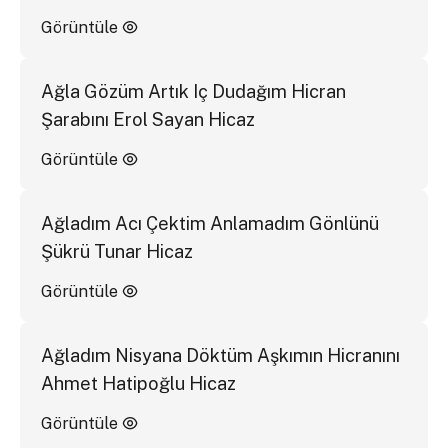
Görüntüle
Ağla Gözüm Artık Iç Dudağım Hicran
Şarabını Erol Sayan Hicaz
Görüntüle
Ağladım Acı Çektim Anlamadım Gönlünü
Şükrü Tunar Hicaz
Görüntüle
Ağladım Nisyana Döktüm Aşkımın Hicranını
Ahmet Hatipoğlu Hicaz
Görüntüle