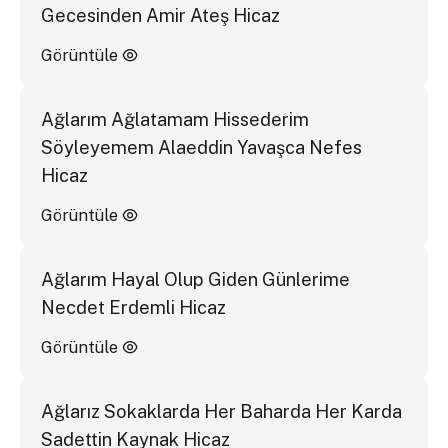
Gecesinden Amir Ateş Hicaz
Görüntüle
Ağlarım Ağlatamam Hissederim
Söyleyemem Alaeddin Yavaşca Nefes
Hicaz
Görüntüle
Ağlarım Hayal Olup Giden Günlerime
Necdet Erdemli Hicaz
Görüntüle
Ağlarız Sokaklarda Her Baharda Her Karda
Sadettin Kaynak Hicaz