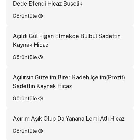
Dede Efendi Hicaz Buselik
Görüntüle
Açıldı Gül Figan Etmekde Bülbül Sadettin
Kaynak Hicaz
Görüntüle
Açılırsın Güzelim Birer Kadeh Içelim(Prozit)
Sadettin Kaynak Hicaz
Görüntüle
Acırım Aşık Olup Da Yanana Lemi Atlı Hicaz
Görüntüle