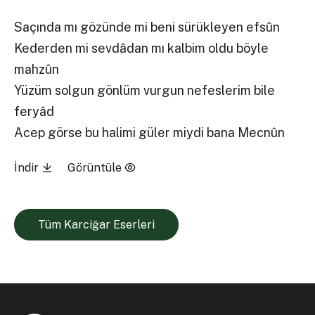
Saçında mı gözünde mi beni sürükleyen efsûn
Kederden mi sevdâdan mı kalbim oldu böyle
mahzûn
Yüzüm solgun gönlüm vurgun nefeslerim bile
feryâd
Acep görse bu halimi güler miydi bana Mecnûn
İndir
Görüntüle
Tüm Karciğar Eserleri