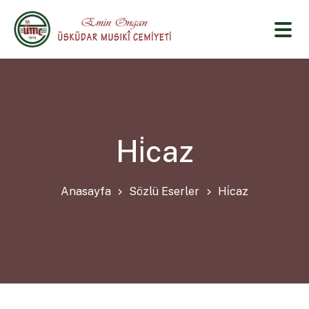
Hi̇caz
Anasayfa
Sözlü Eserler
Hi̇caz