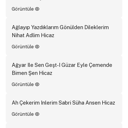
Görüntüle
Ağlayıp Yazdıklarım Gönülden Dileklerim
Nihat Adlim Hicaz
Görüntüle
Ağyar Ile Sen Geşt-I Güzar Eyle Çemende
Bimen Şen Hicaz
Görüntüle
Ah Çekerim Inlerim Sabri Süha Ansen Hicaz
Görüntüle