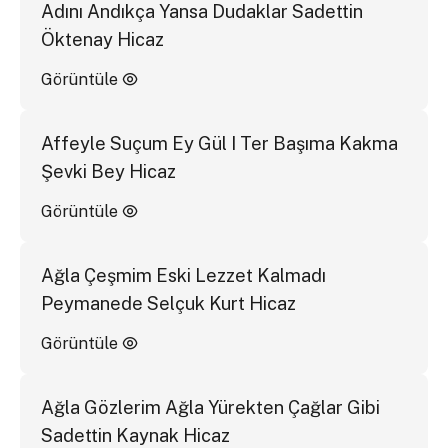
Adını Andıkça Yansa Dudaklar Sadettin
Öktenay Hicaz
Görüntüle
Affeyle Suçum Ey Gül I Ter Başıma Kakma
Şevki Bey Hicaz
Görüntüle
Ağla Çeşmim Eski Lezzet Kalmadı
Peymanede Selçuk Kurt Hicaz
Görüntüle
Ağla Gözlerim Ağla Yürekten Çağlar Gibi
Sadettin Kaynak Hicaz