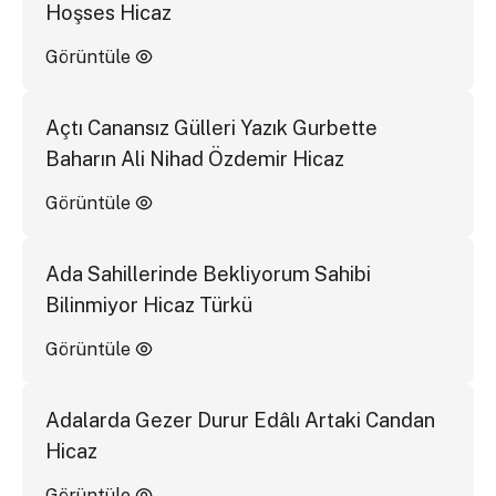
Hoşses Hicaz
Görüntüle
Açtı Canansız Gülleri Yazık Gurbette
Baharın Ali Nihad Özdemir Hicaz
Görüntüle
Ada Sahillerinde Bekliyorum Sahibi
Bilinmiyor Hicaz Türkü
Görüntüle
Adalarda Gezer Durur Edâlı Artaki Candan
Hicaz
Görüntüle