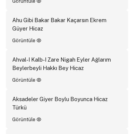
Görüntüle
Ahu Gibi Bakar Bakar Kaçarsın Ekrem
Güyer Hicaz
Görüntüle
Ahval-I Kalb-I Zare Nigah Eyler Ağlarım
Beylerbeyli Hakkı Bey Hicaz
Görüntüle
Aksadeler Giyer Boylu Boyunca Hicaz
Türkü
Görüntüle