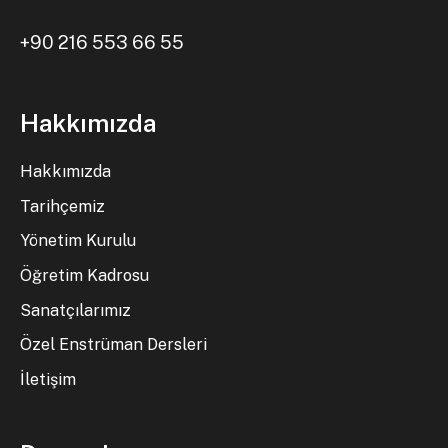
+90 216 553 66 55
Hakkımızda
Hakkımızda
Tarihçemiz
Yönetim Kurulu
Öğretim Kadrosu
Sanatçılarımız
Özel Enstrüman Dersleri
İletişim