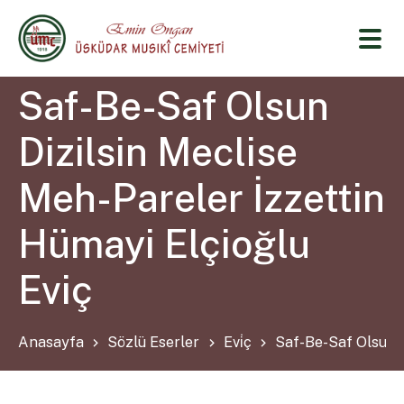
Saf-Be-Saf Olsun
Dizilsin Meclise
Meh-Pareler İzzettin
Hümayi Elçioğlu
Eviç
Anasayfa
Sözlü Eserler
Evi̇ç
Saf-Be-Saf Olsun D