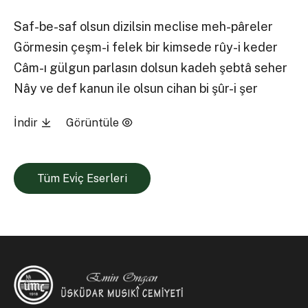
Saf-be-saf olsun dizilsin meclise meh-pâreler
Görmesin çeşm-i felek bir kimsede rûy-i keder
Câm-ı gülgun parlasın dolsun kadeh şebtâ seher
Nây ve def kanun ile olsun cihan bi şûr-i şer
İndir
Görüntüle
Tüm Evi̇ç Eserleri