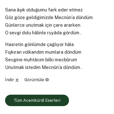
Sana âşık olduğumu fark eder etmez
Göz göze geldiğimizde Mecnûn’a döndüm
Günlerce unutmak için çare ararken
O sevgi dolu hâlinle ruyâda gördüm .
Hasretin gönlümde çağlıyor hâla
Fışkıran volkandım mumlara döndüm
Sevgine muhtâcım bilki mecbûrum
Unutmak istedim Mecnûn’a döndüm .
İndir
Görüntüle
Tüm Acemkürdi̇ Eserleri