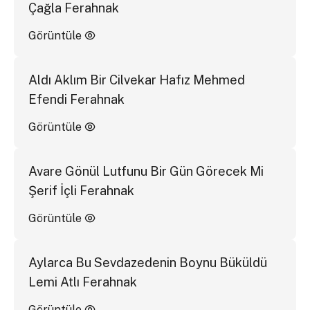
Çağla Ferahnak
Görüntüle
Aldı Aklım Bir Cilvekar Hafız Mehmed
Efendi Ferahnak
Görüntüle
Avare Gönül Lutfunu Bir Gün Görecek Mi
Şerif İçli Ferahnak
Görüntüle
Aylarca Bu Sevdazedenin Boynu Büküldü
Lemi Atlı Ferahnak
Görüntüle