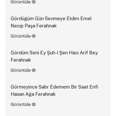
Görüntüle
Gördüğüm Gün Sevmeye Etdim Emel
Necip Paşa Ferahnak
Görüntüle
Gördüm Seni Ey Şuh-I Şen Hacı Arif Bey
Ferahnak
Görüntüle
Görmeyince Sabr Edemem Bir Saat Enfi
Hasan Ağa Ferahnak
Görüntüle