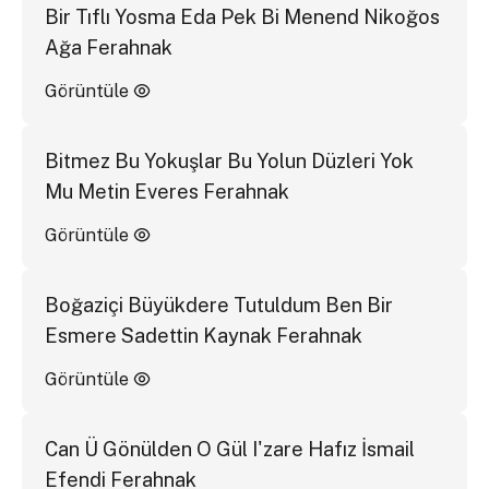
Bir Tıflı Yosma Eda Pek Bi Menend Nikoğos
Ağa Ferahnak
Görüntüle
Bitmez Bu Yokuşlar Bu Yolun Düzleri Yok
Mu Metin Everes Ferahnak
Görüntüle
Boğaziçi Büyükdere Tutuldum Ben Bir
Esmere Sadettin Kaynak Ferahnak
Görüntüle
Can Ü Gönülden O Gül I'zare Hafız İsmail
Efendi Ferahnak