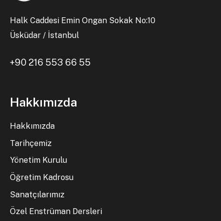
Halk Caddesi Emin Ongan Sokak No:10
Üsküdar / İstanbul
+90 216 553 66 55
Hakkımızda
Hakkımızda
Tarihçemiz
Yönetim Kurulu
Öğretim Kadrosu
Sanatçılarımız
Özel Enstrüman Dersleri