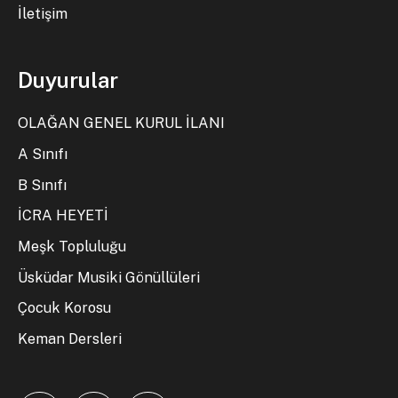
İletişim
Duyurular
OLAĞAN GENEL KURUL İLANI
A Sınıfı
B Sınıfı
İCRA HEYETİ
Meşk Topluluğu
Üsküdar Musiki Gönüllüleri
Çocuk Korosu
Keman Dersleri