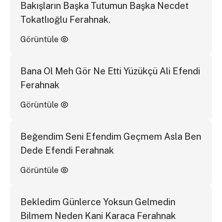
Bakışların Başka Tutumun Başka Necdet
Tokatlıoğlu Ferahnak.
Görüntüle
Bana Ol Meh Gör Ne Etti Yüzükçü Ali Efendi
Ferahnak
Görüntüle
Beğendim Seni Efendim Geçmem Asla Ben
Dede Efendi Ferahnak
Görüntüle
Bekledim Günlerce Yoksun Gelmedin
Bilmem Neden Kani Karaca Ferahnak