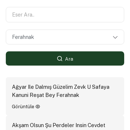
Ara
Ağyar Ile Dalmış Güzelim Zevk U Safaya
Kanuni Reşat Bey Ferahnak
Görüntüle
Akşam Olsun Şu Perdeler Insin Cevdet