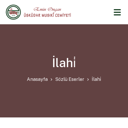
İlahi̇
Anasayfa
Sözlü Eserler
İlahi̇