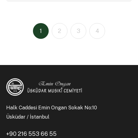
1
2
3
4
Halk Caddesi Emin Ongan Sokak No:10
Üsküdar / İstanbul
+90 216 553 66 55