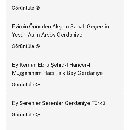
Görüntüle
Evimin Önünden Akşam Sabah Geçersin
Yesari Asım Arsoy Gerdaniye
Görüntüle
Ey Keman Ebru Şehid-I Hançer-I
Müjganınam Hacı Faik Bey Gerdaniye
Görüntüle
Ey Serenler Serenler Gerdaniye Türkü
Görüntüle