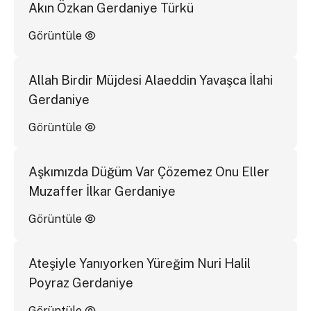
Akın Özkan Gerdaniye Türkü
Görüntüle
Allah Birdir Müjdesi Alaeddin Yavaşca İlahi
Gerdaniye
Görüntüle
Aşkımızda Düğüm Var Çözemez Onu Eller
Muzaffer İlkar Gerdaniye
Görüntüle
Ateşiyle Yanıyorken Yüreğim Nuri Halil
Poyraz Gerdaniye
Görüntüle