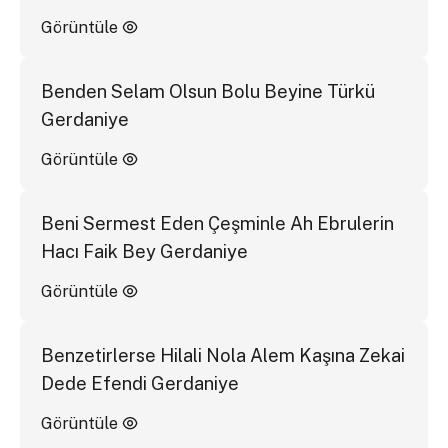
Görüntüle
Benden Selam Olsun Bolu Beyine Türkü
Gerdaniye
Görüntüle
Beni Sermest Eden Çeşminle Ah Ebrulerin
Hacı Faik Bey Gerdaniye
Görüntüle
Benzetirlerse Hilali Nola Alem Kaşına Zekai
Dede Efendi Gerdaniye
Görüntüle