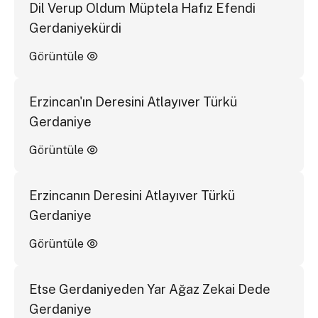
Dil Verup Oldum Müptela Hafız Efendi
Gerdaniyekürdi
Görüntüle
Erzincan'ın Deresini Atlayıver Türkü
Gerdaniye
Görüntüle
Erzincanın Deresini Atlayıver Türkü
Gerdaniye
Görüntüle
Etse Gerdaniyeden Yar Ağaz Zekai Dede
Gerdaniye