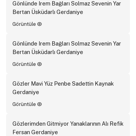
Gönlünde Irem Bağları Solmaz Sevenin Yar
Bertan Üsküdarlı Gerdaniye
Görüntüle
Gönlünde Irem Bağları Solmaz Sevenin Yar
Bertan Üsküdarlı Gerdaniye
Görüntüle
Gözler Mavi Yüz Penbe Sadettin Kaynak
Gerdaniye
Görüntüle
Gözlerimden Gitmiyor Yanaklarının Alı Refik
Fersan Gerdaniye