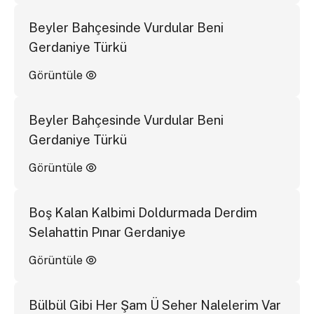
Beyler Bahçesinde Vurdular Beni
Gerdaniye Türkü
Görüntüle
Beyler Bahçesinde Vurdular Beni
Gerdaniye Türkü
Görüntüle
Boş Kalan Kalbimi Doldurmada Derdim
Selahattin Pınar Gerdaniye
Görüntüle
Bülbül Gibi Her Şam Ü Seher Nalelerim Var