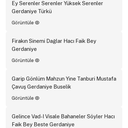
Ey Serenler Serenler Yüksek Serenler
Gerdaniye Türkü
Görüntüle
Firakın Sinemi Dağlar Hacı Faik Bey
Gerdaniye
Görüntüle
Garip Gönlüm Mahzun Yine Tanburi Mustafa
Çavuş Gerdaniye Buselik
Görüntüle
Gelince Vad-I Visale Bahaneler Söyler Hacı
Faik Bey Beste Gerdaniye