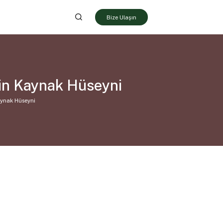
Bize Ulaşın
tin Kaynak Hüseyni
aynak Hüseyni