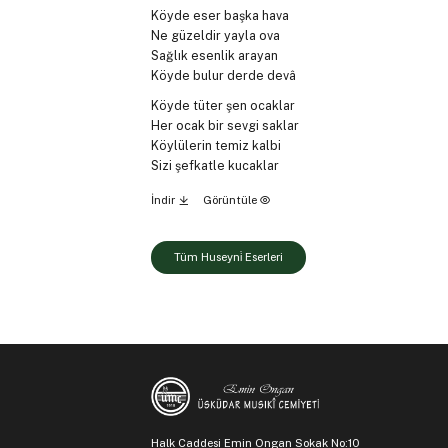
Köyde eser başka hava
Ne güzeldir yayla ova
Sağlık esenlik arayan
Köyde bulur derde devâ
Köyde tüter şen ocaklar
Her ocak bir sevgi saklar
Köylülerin temiz kalbi
Sizi şefkatle kucaklar
İndir
Görüntüle
Tüm Huseyni̇ Eserleri
Halk Caddesi Emin Ongan Sokak No:10