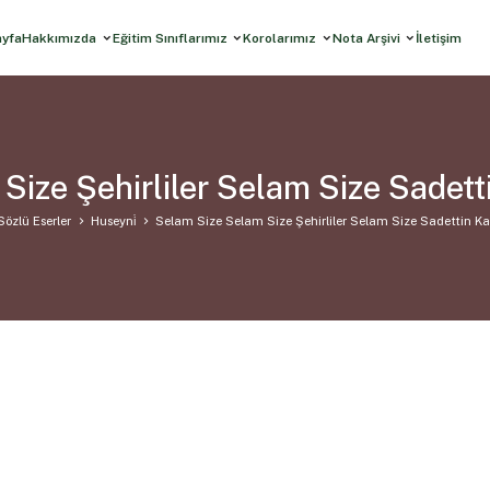
ayfa
Hakkımızda
Eğitim Sınıflarımız
Korolarımız
Nota Arşivi
İletişim
Size Şehirliler Selam Size Sadet
Sözlü Eserler
Huseyni̇
Selam Size Selam Size Şehirliler Selam Size Sadettin K