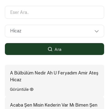
Ara
A Bülbülüm Nedir Ah U Feryadım Amir Ateş
Hicaz
Görüntüle
Acaba Şen Misin Kederin Var Mı Bimen Şen