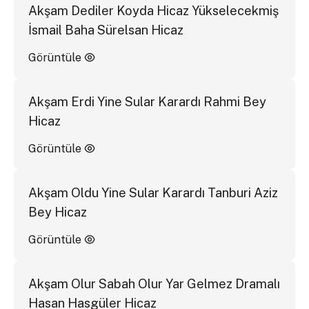
Akşam Dediler Koyda Hicaz Yükselecekmiş
İsmail Baha Sürelsan Hicaz
Görüntüle
Akşam Erdi Yine Sular Karardı Rahmi Bey
Hicaz
Görüntüle
Akşam Oldu Yine Sular Karardı Tanburi Aziz
Bey Hicaz
Görüntüle
Akşam Olur Sabah Olur Yar Gelmez Dramalı
Hasan Hasgüler Hicaz