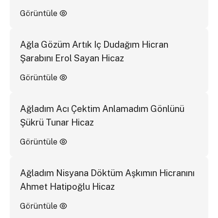
Görüntüle
Ağla Gözüm Artık Iç Dudağım Hicran
Şarabını Erol Sayan Hicaz
Görüntüle
Ağladım Acı Çektim Anlamadım Gönlünü
Şükrü Tunar Hicaz
Görüntüle
Ağladım Nisyana Döktüm Aşkımın Hicranını
Ahmet Hatipoğlu Hicaz
Görüntüle