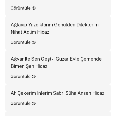
Görüntüle
Ağlayıp Yazdıklarım Gönülden Dileklerim
Nihat Adlim Hicaz
Görüntüle
Ağyar Ile Sen Geşt-I Güzar Eyle Çemende
Bimen Şen Hicaz
Görüntüle
Ah Çekerim Inlerim Sabri Süha Ansen Hicaz
Görüntüle