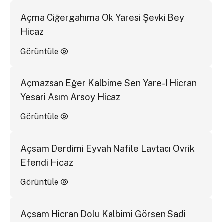
Açma Ciğergahıma Ok Yaresi Şevki Bey
Hicaz
Görüntüle
Açmazsan Eğer Kalbime Sen Yare-I Hicran
Yesari Asım Arsoy Hicaz
Görüntüle
Açsam Derdimi Eyvah Nafile Lavtacı Ovrik
Efendi Hicaz
Görüntüle
Açsam Hicran Dolu Kalbimi Görsen Sadi