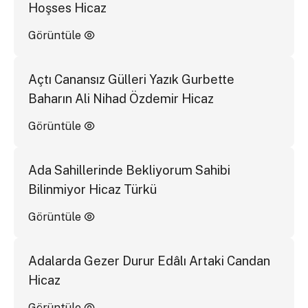
Hoşses Hicaz
Görüntüle
Açtı Canansız Gülleri Yazık Gurbette
Baharın Ali Nihad Özdemir Hicaz
Görüntüle
Ada Sahillerinde Bekliyorum Sahibi
Bilinmiyor Hicaz Türkü
Görüntüle
Adalarda Gezer Durur Edâlı Artaki Candan
Hicaz
Görüntüle