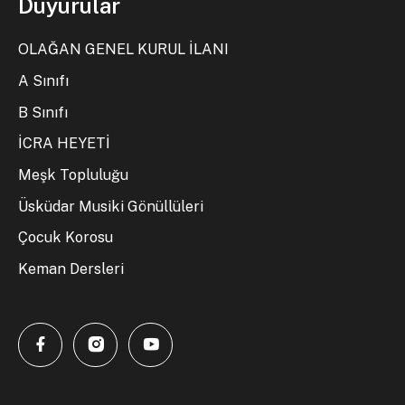
Duyurular
OLAĞAN GENEL KURUL İLANI
A Sınıfı
B Sınıfı
İCRA HEYETİ
Meşk Topluluğu
Üsküdar Musiki Gönüllüleri
Çocuk Korosu
Keman Dersleri