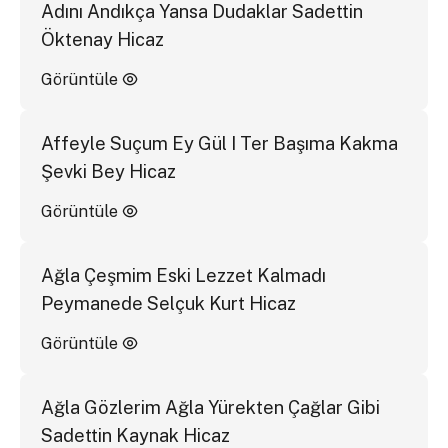
Adını Andıkça Yansa Dudaklar Sadettin
Öktenay Hicaz
Görüntüle
Affeyle Suçum Ey Gül I Ter Başıma Kakma
Şevki Bey Hicaz
Görüntüle
Ağla Çeşmim Eski Lezzet Kalmadı
Peymanede Selçuk Kurt Hicaz
Görüntüle
Ağla Gözlerim Ağla Yürekten Çağlar Gibi
Sadettin Kaynak Hicaz