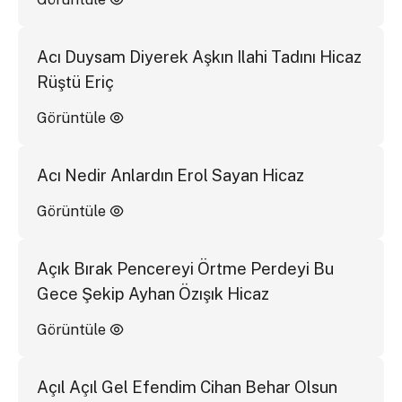
Acı Duysam Diyerek Aşkın Ilahi Tadını Hicaz
Rüştü Eriç
Görüntüle
Acı Nedir Anlardın Erol Sayan Hicaz
Görüntüle
Açık Bırak Pencereyi Örtme Perdeyi Bu
Gece Şekip Ayhan Özışık Hicaz
Görüntüle
Açıl Açıl Gel Efendim Cihan Behar Olsun