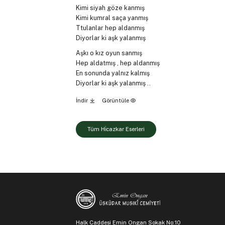
Kimi siyah göze kanmış
Kimi kumral saça yanmış
Ttulanlar hep aldanmış
Diyorlar ki aşk yalanmış
Aşkı o kız oyun sanmış
Hep aldatmış , hep aldanmış
En sonunda yalnız kalmış
Diyorlar ki aşk yalanmış ..
İndir
Görüntüle
Tüm Hi̇cazkar Eserleri
Halk Caddesi Emin Ongan Sokak No:10