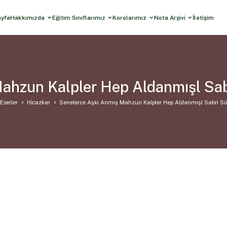
ayfa
Hakkımızda
Eğitim Sınıflarımız
Korolarımız
Nota Arşivi
İletişim
ahzun Kalpler Hep Aldanmışl Sa
Eserler
Hi̇cazkar
Senelerce Aşkı Anmış Mahzun Kalpler Hep Aldanmışl Sabri S