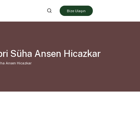
Bize Ulaşın
bri Süha Ansen Hicazkar
üha Ansen Hicazkar