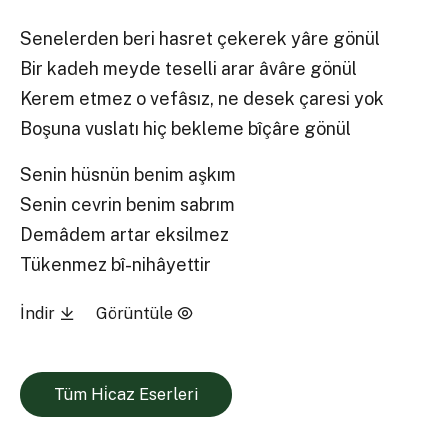
Senelerden beri hasret çekerek yâre gönül
Bir kadeh meyde teselli arar âvâre gönül
Kerem etmez o vefâsız, ne desek çaresi yok
Boşuna vuslatı hiç bekleme bîçâre gönül
Senin hüsnün benim aşkım
Senin cevrin benim sabrım
Demâdem artar eksilmez
Tükenmez bî-nihâyettir
İndir
Görüntüle
Tüm Hi̇caz Eserleri