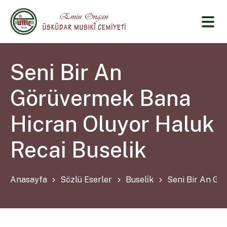
Seni Bir An
Görüvermek Bana
Hicran Oluyor Haluk
Recai Buselik
Anasayfa
Sözlü Eserler
Buseli̇k
Seni Bir An Gö