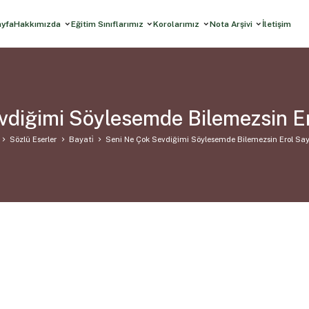
ayfa
Hakkımızda
Eğitim Sınıflarımız
Korolarımız
Nota Arşivi
İletişim
vdiğimi Söylesemde Bilemezsin Er
Sözlü Eserler
Bayati̇
Seni Ne Çok Sevdiğimi Söylesemde Bilemezsin Erol Sa